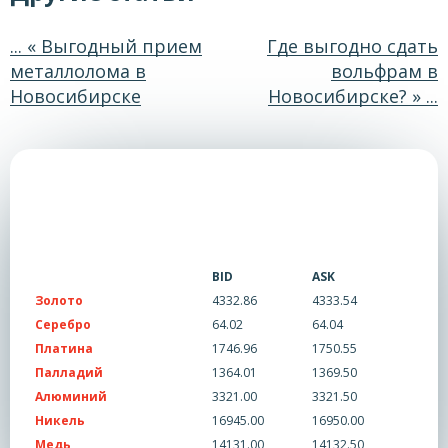
... « Выгодный прием
Где выгодно сдать
металлолома в
вольфрам в
Новосибирске
Новосибирске? » ...
BID
ASK
Золото
4332.86
4333.54
Серебро
64.02
64.04
Платина
1746.96
1750.55
Палладий
1364.01
1369.50
Алюминий
3321.00
3321.50
Никель
16945.00
16950.00
Медь
14131.00
14132.50