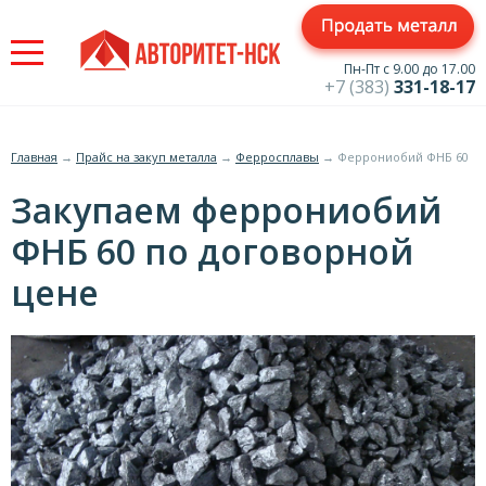
Jump
to
navigation
Пн-Пт с 9.00 до 17.00
+7 (383)
331-18-17
Главная
→
Прайс на закуп металла
→
Ферросплавы
→
Феррониобий ФНБ 60
Вы
Закупаем феррониобий
здесь
ФНБ 60 по договорной
цене