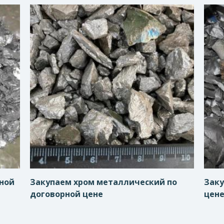
рной
Закупаем хром металлический по
Заку
договорной цене
цен