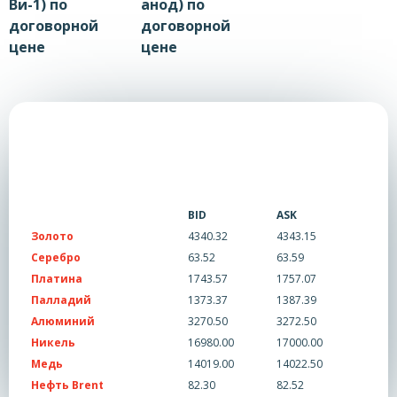
Ви-1) по
анод) по
договорной
договорной
цене
цене
BID
ASK
Золото
4340.32
4343.15
Серебро
63.52
63.59
Платина
1743.57
1757.07
Палладий
1373.37
1387.39
Алюминий
3270.50
3272.50
Никель
16980.00
17000.00
Медь
14019.00
14022.50
Нефть Brent
82.30
82.52