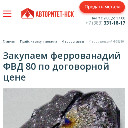
Jump
to
navigation
Пн-Пт с 9.00 до 17.00
+7 (383)
331-18-17
Главная
→
Прайс на закуп металла
→
Ферросплавы
→
Феррованадий ФВД 80
Вы
Закупаем феррованадий
здесь
ФВД 80 по договорной
цене