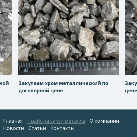
рной
Закупаем хром металлический по
Заку
договорной цене
цен
Главная
Прайс на закуп металла
О компании
Новости
Статьи
Контакты