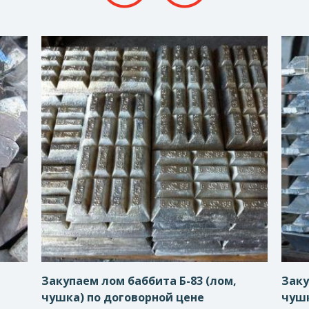
Закупаем лом баббита Б-83 (лом,
Заку
чушка) по договорной цене
чушк