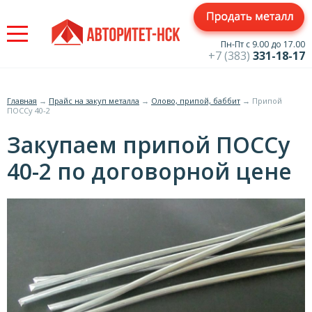
Jump
to
navigation
Пн-Пт с 9.00 до 17.00
+7 (383)
331-18-17
Главная
→
Прайс на закуп металла
→
Олово, припой, баббит
→
Припой
ПОССу 40-2
Вы
Закупаем припой ПОССу
здесь
40-2 по договорной цене