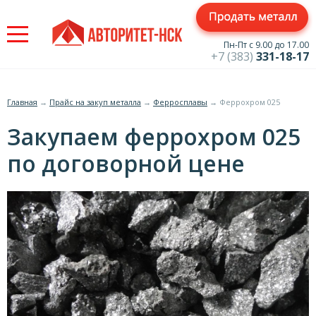
Jump
to
navigation
Пн-Пт с 9.00 до 17.00
+7 (383)
331-18-17
Главная
→
Прайс на закуп металла
→
Ферросплавы
→
Феррохром 025
Вы
Закупаем феррохром 025
здесь
по договорной цене