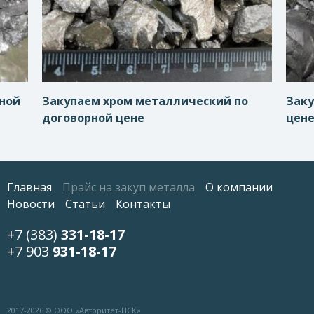
рной
Закупаем хром металлический по
Заку
договорной цене
цен
Главная
Прайс на закуп металла
О компании
Новости
Статьи
Контакты
+7 (383)
331-18-17
+7 903
931-18-17
2017-
2026 © ООО «Авторитет-НСК»