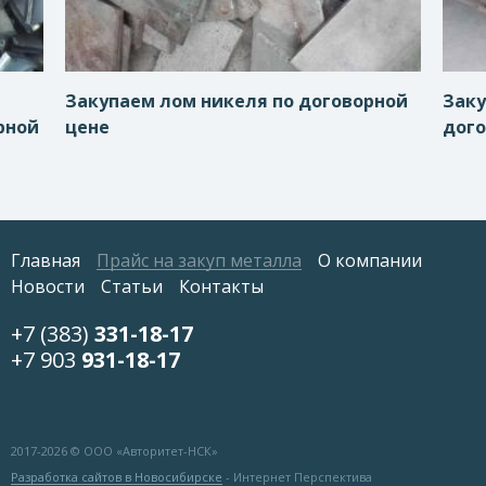
Закупаем лом никеля по договорной
Заку
рной
цене
дого
Главная
Прайс на закуп металла
О компании
Новости
Статьи
Контакты
+7 (383)
331-18-17
+7 903
931-18-17
2017-
2026 © ООО «Авторитет-НСК»
Разработка сайтов в Новосибирске
- Интернет Перспектива