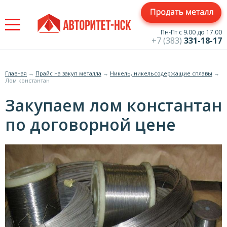
Jump
to
navigation
Пн-Пт с 9.00 до 17.00
+7 (383)
331-18-17
Главная
→
Прайс на закуп металла
→
Никель, никельсодержащие сплавы
→
Лом константан
Вы
Закупаем лом константан
здесь
по договорной цене