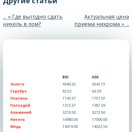
Другие статьи
... « Где выгодно сдать
Актуальная цена
никель в лом?
приема нихрома » ...
BID
ASK
Золото
4340.32
4343.15
Серебро
63.52
63.59
Платина
1743.57
1757.07
Палладий
1373.37
1387.39
Алюминий
3270.50
3272.50
Никель
16980.00
17000.00
Медь
14019.00
14022.50