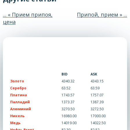
... « Прием припоя,
Припой, прием » ...
цена
BID
ASK
Золото
4340.32
4343.15
Серебро
63.52
63.59
Платина
1743.57
1757.07
Палладий
1373.37
1387.39
Алюминий
3270.50
3272.50
Никель
16980.00
17000.00
Медь
14019.00
14022.50
Нефть Brent
82.30
82.52