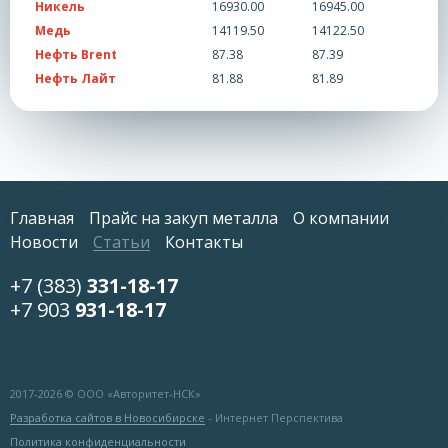
Никель
16930.00
16945.00
Медь
14119.50
14122.50
Нефть Brent
87.38
87.39
Нефть Лайт
81.88
81.89
Главная
Прайс на закуп металла
О компании
Новости
Статьи
Контакты
+7 (383)
331-18-17
+7 903
931-18-17
2017-
2026 © ООО «Авторитет-НСК»
Разработка сайтов в Новосибирске
- Интернет Перспектива
Политика конфиденциальности