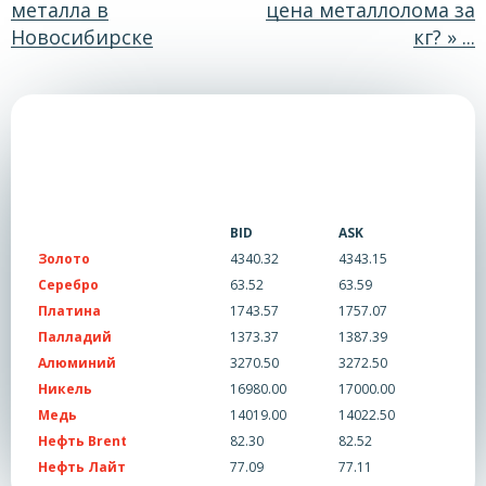
металла в
цена металлолома за
Новосибирске
кг? » ...
BID
ASK
Золото
4340.32
4343.15
Серебро
63.52
63.59
Платина
1743.57
1757.07
Палладий
1373.37
1387.39
Алюминий
3270.50
3272.50
Никель
16980.00
17000.00
Медь
14019.00
14022.50
Нефть Brent
82.30
82.52
Нефть Лайт
77.09
77.11