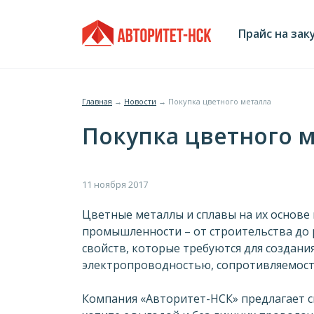
Jump
Главное
to
Прайс на зак
navigation
меню
Главная
→
Новости
→
Покупка цветного металла
Вы
Покупка цветного 
здесь
Цветные металлы и сплавы на их основе
промышленности – от строительства до
свойств, которые требуются для создани
электропроводностью, сопротивляемость
Компания «Авторитет-НСК» предлагает св