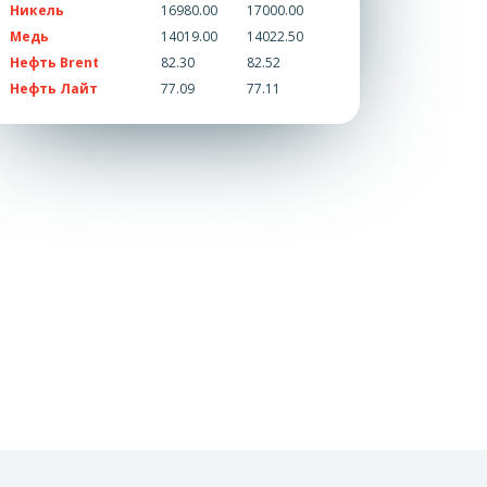
Никель
16980.00
17000.00
Медь
14019.00
14022.50
Нефть Brent
82.30
82.52
Нефть Лайт
77.09
77.11