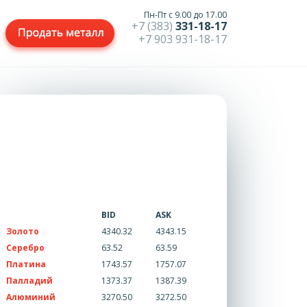
Пн-Пт с 9.00 до 17.00
+7 (383)
331-18-17
+7 903 931-18-17
BID
ASK
Золото
4340.32
4343.15
Серебро
63.52
63.59
Платина
1743.57
1757.07
Палладий
1373.37
1387.39
Алюминий
3270.50
3272.50