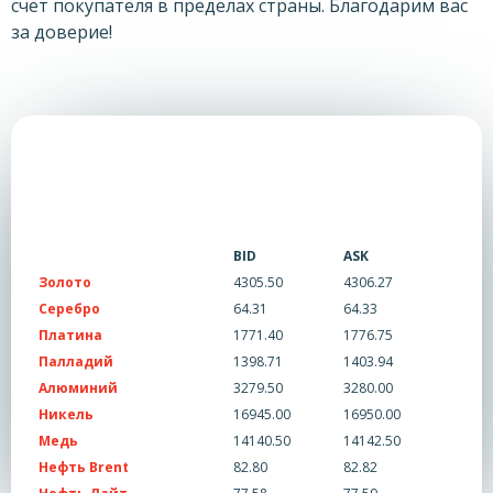
счет покупателя в пределах страны. Благодарим вас
за доверие!
BID
ASK
Золото
4305.50
4306.27
Серебро
64.31
64.33
Платина
1771.40
1776.75
Палладий
1398.71
1403.94
Алюминий
3279.50
3280.00
Никель
16945.00
16950.00
Медь
14140.50
14142.50
Нефть Brent
82.80
82.82