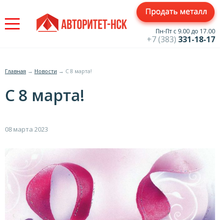
Jump
to
navigation
Пн-Пт с 9.00 до 17.00
+7 (383)
331-18-17
Главная
→
Новости
→
С 8 марта!
Вы
С 8 марта!
здесь