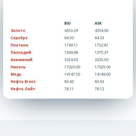
BID
ASK
Золото
4353.29
4354.00
Серебро
64.30
64.33
Платина
1749.11
1752.81
Палладий
1369.68
1375.37
Алюминий
3324.50
3325.50
Никель
17020.00
17025.00
Медь
14147.50
14149.00
Нефть Brent
83.60
83.63
Нефть Лайт
78.11
78.12