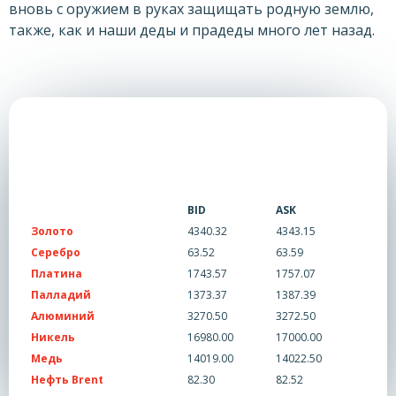
вновь с оружием в руках защищать родную землю,
также, как и наши деды и прадеды много лет назад.
BID
ASK
Золото
4340.32
4343.15
Серебро
63.52
63.59
Платина
1743.57
1757.07
Палладий
1373.37
1387.39
Алюминий
3270.50
3272.50
Никель
16980.00
17000.00
Медь
14019.00
14022.50
Нефть Brent
82.30
82.52