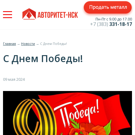
Jump
to
navigation
Пн-Пт с 9.00 до 17.00
+7 (383)
331-18-17
Главная
→
Новости
→
С Днем Победы!
Вы
С Днем Победы!
здесь