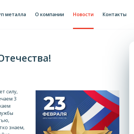
уп металла
О компании
Новости
Контакты
Отечества!
т силу,
ечаем 3
жаем
службы
тью,
тко знаем,