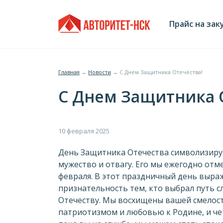
Jump
Главное
to
Прайс на зак
navigation
меню
Главная
→
Новости
→
С Днем Защитника Отечества!
Вы
С Днем Защитника 
здесь
День Защитника Отечества символизируе
мужество и отвагу. Его мы ежегодно отм
февраля. В этот праздничный день выра
признательность тем, кто выбрал путь 
Отечеству. Мы восхищены вашей смелос
патриотизмом и любовью к Родине, и че