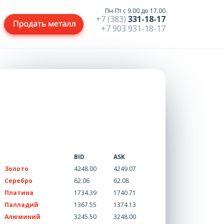
Пн-Пт с 9.00 до 17.00
+7 (383)
331-18-17
+7 903 931-18-17
BID
ASK
Золото
4248.00
4249.07
Серебро
62.06
62.08
Платина
1734.39
1740.71
Палладий
1367.55
1374.13
Алюминий
3245.50
3248.00