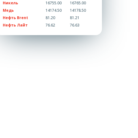
Никель
16755.00
16765.00
Медь
14174.50
14178.50
Нефть Brent
81.20
81.21
Нефть Лайт
76.62
76.63