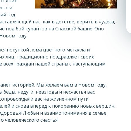
огодних
итоги
ий год.
ставляющей нас, как в детстве, верить в чудеса,
е под бой курантов на Спасской башне. Оно
Новом году.
ся покупкой лома цветного металла и
их лиц, традиционно поздравляет своих
же всех граждан нашей страны с наступающим
станет историей. Мы желаем вам в Новом году,
 беды, недуги, невзгоды и несчастья вас
 сопровождали вас на жизненном пути.
елей и снова вперед к покорению новых вершин.
 здоровья! Любви и взаимопонимания в семье,
о человеческого счастья!