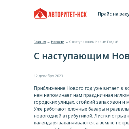
Jump
Главное
to
Прайс на зак
navigation
меню
Главная
→
Новости
→
С наступающим Новым Годом!
Вы
С наступающим Но
здесь
Приближение Нового год уже витает в во
нем напоминает нам праздничная иллю
городских улицах, стойкий запах хвои и 
Уже работают елочные базары и развалы
новогодней атрибутикой. Листки отрыв
календаря заканчиваются, а землю покр