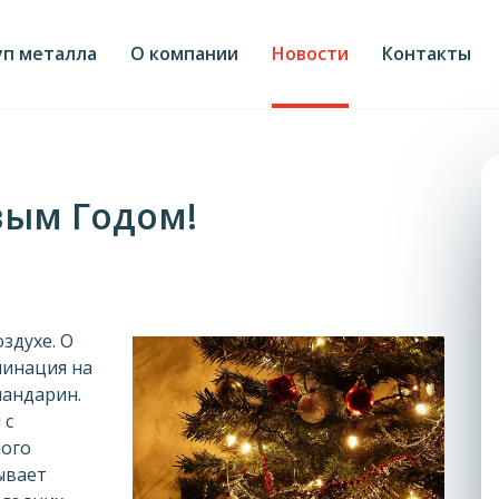
уп металла
О компании
Новости
Контакты
вым Годом!
здухе. О
минация на
мандарин.
 с
ного
ывает