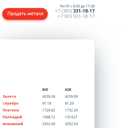
Пн-Пт с 9.00 до 17.00
+7 (383)
331-18-17
+7 903 931-18-17
BID
ASK
Золото
4238.36
4239.09
Серебро
61.18
61.20
Платина
1726.62
1732.26
Палладий
1368.72
1374.21
Алюминий
3252.00
3252.50