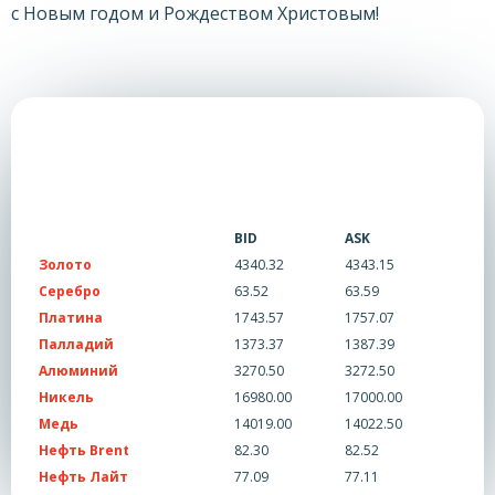
с Новым годом и Рождеством Христовым!
BID
ASK
Золото
4340.32
4343.15
Серебро
63.52
63.59
Платина
1743.57
1757.07
Палладий
1373.37
1387.39
Алюминий
3270.50
3272.50
Никель
16980.00
17000.00
Медь
14019.00
14022.50
Нефть Brent
82.30
82.52
Нефть Лайт
77.09
77.11