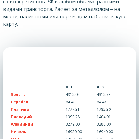
со всех регионов РФ в любом объеме разными
видами транспорта. Расчет за металлолом – на
месте, наличными или переводом на банковскую
карту.
BID
ASK
Золото
4315.02
4315.73
Серебро
64.40
64.43
Платина
1777.31
1782.30
Палладий
1399.28
1404.91
Алюминий
3279.00
3280.00
Никель
16930.00
16940.00