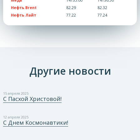
Медь
14135.00
14136.50
Нефть Brent
82.29
82.32
Нефть Лайт
77.22
77.24
Другие новости
15 апреля 2025
С Пасхой Христовой!
12 апреля 2025
С Днем Космонавтики!