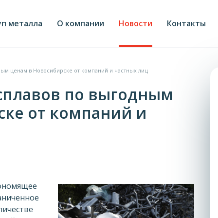
уп металла
О компании
Новости
Контакты
ным ценам в Новосибирске от компаний и частных лиц
 сплавов по выгодным
ске от компаний и
кономящее
раниченное
личестве