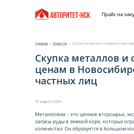
Jump
Главное
to
Прайс на зак
navigation
меню
Главная
→
Новости
→
Скупка металлов и сплавов по выгод
Вы
Скупка металлов и
здесь
ценам в Новосибир
частных лиц
Металлолом – это ценное вторсырье, э
запасы руды в земной коре, которых ог
количество. Он образуется в большом ко