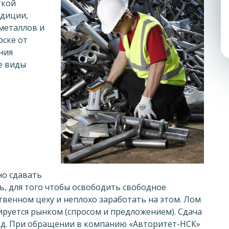
ткой
ндиции,
 металлов и
рске от
ния
е виды
о сдавать
ь, для того чтобы освободить свободное
твенном цеху и неплохо заработать на этом. Лом
ируется рынком (спросом и предложением). Сдача
д. При обращении в компанию «Авторитет-НСК»