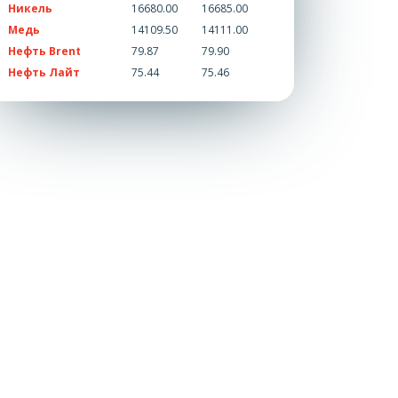
Никель
16680.00
16685.00
Медь
14109.50
14111.00
Нефть Brent
79.87
79.90
Нефть Лайт
75.44
75.46