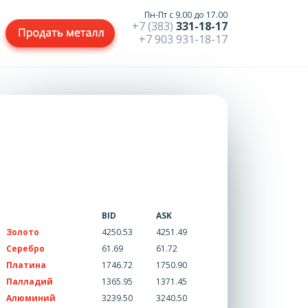
Пн-Пт с 9.00 до 17.00
+7 (383)
331-18-17
+7 903 931-18-17
BID
ASK
Золото
4250.53
4251.49
Серебро
61.69
61.72
Платина
1746.72
1750.90
Палладий
1365.95
1371.45
Алюминий
3239.50
3240.50