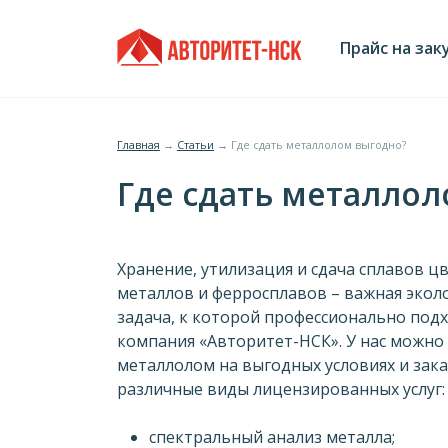
Jump
Главное
to
Прайс на зак
navigation
меню
Главная
→
Статьи
→
Где сдать металлолом выгодно?
Вы
Где сдать металло
здесь
Хранение, утилизация и сдача сплавов ц
металлов и ферросплавов – важная экол
задача, к которой профессионально под
компания «Авторитет-НСК». У нас можно
металлолом на выгодных условиях и зак
различные виды лицензированных услуг:
спектральный анализ металла;