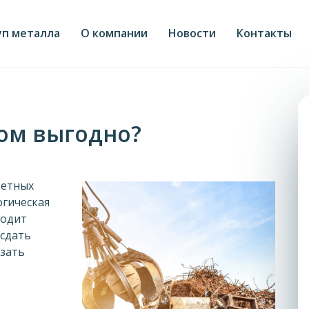
уп металла
О компании
Новости
Контакты
лом выгодно?
ветных
огическая
ходит
 сдать
азать