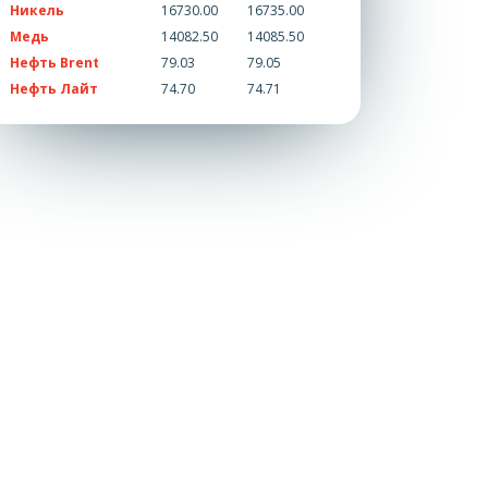
Никель
16730.00
16735.00
Медь
14082.50
14085.50
Нефть Brent
79.03
79.05
Нефть Лайт
74.70
74.71