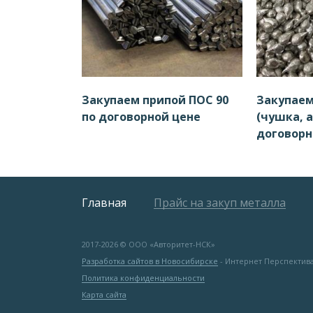
Закупаем припой ПОС 90
Закупаем
по договорной цене
(чушка, а
договорн
Главная
Прайс на закуп металла
2017-
2026 © ООО «Авторитет-НСК»
Разработка сайтов в Новосибирске
- Интернет Перспектив
Политика конфиденциальности
Карта сайта