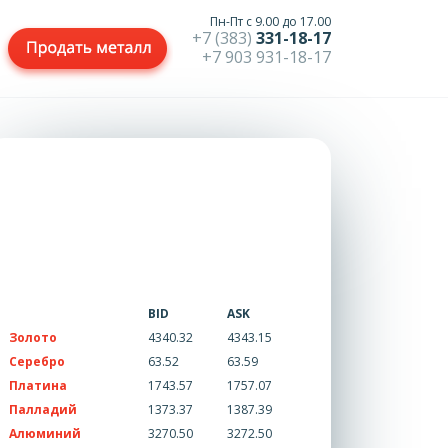
Пн-Пт с 9.00 до 17.00
+7 (383)
331-18-17
+7 903 931-18-17
BID
ASK
Золото
4340.32
4343.15
Серебро
63.52
63.59
Платина
1743.57
1757.07
Палладий
1373.37
1387.39
Алюминий
3270.50
3272.50