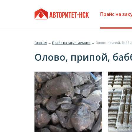
Jump
Главное
to
Прайс на зак
navigation
меню
Главная
→
Прайс на закуп металла
→
Олово, припой, бабби
Вы
Олово, припой, баб
здесь