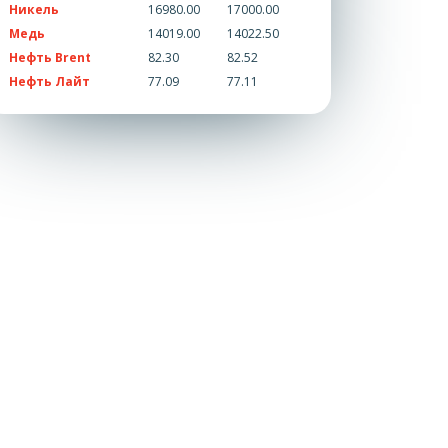
Никель
16980.00
17000.00
Медь
14019.00
14022.50
Нефть Brent
82.30
82.52
Нефть Лайт
77.09
77.11