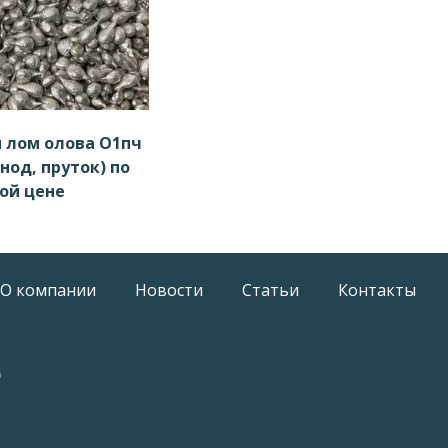
 лом олова О1пч
нод, пруток) по
ой цене
О компании
Новости
Статьи
Контакты
а