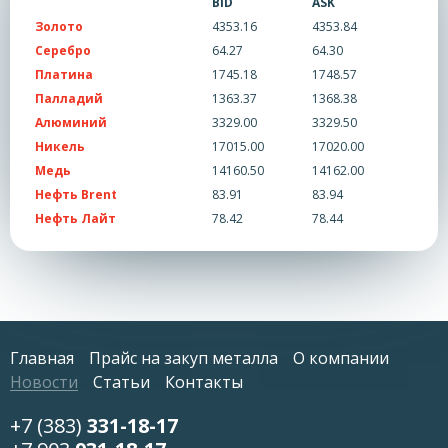
BID
ASK
Золото
4353.16
4353.84
Серебро
64.27
64.30
Платина
1745.18
1748.57
Палладий
1363.37
1368.38
Алюминий
3329.00
3329.50
Никель
17015.00
17020.00
Медь
14160.50
14162.00
Нефть Brent
83.91
83.94
Нефть Лайт
78.42
78.44
Главная
Прайс на закуп металла
О компании
Новости
Статьи
Контакты
+7 (383)
331-18-17