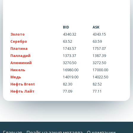
BID
ASK
Золото
4340.32
4343.15
Серебро
63.52
63.59
Платина
1743.57
1757.07
Палладий
1373.37
1387.39
Алюминий
3270.50
3272.50
Никель
16980.00
17000.00
Медь
14019.00
14022.50
Нефть Brent
82.30
82.52
Нефть Лайт
77.09
77.11
Главная
Прайс на закуп металла
О компании