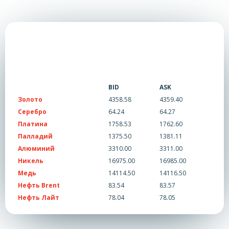
BID
ASK
Золото
4358.58
4359.40
Серебро
64.24
64.27
Платина
1758.53
1762.60
Палладий
1375.50
1381.11
Алюминий
3310.00
3311.00
Никель
16975.00
16985.00
Медь
14114.50
14116.50
Нефть Brent
83.54
83.57
Нефть Лайт
78.04
78.05