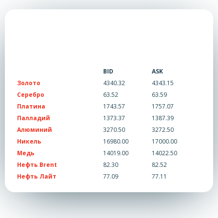
BID
ASK
Золото
4340.32
4343.15
Серебро
63.52
63.59
Платина
1743.57
1757.07
Палладий
1373.37
1387.39
Алюминий
3270.50
3272.50
Никель
16980.00
17000.00
Медь
14019.00
14022.50
Нефть Brent
82.30
82.52
Нефть Лайт
77.09
77.11