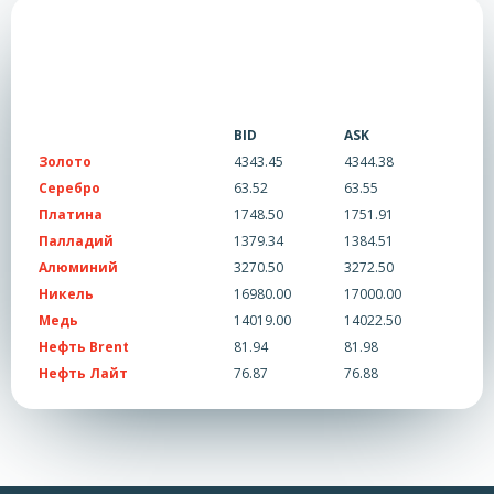
BID
ASK
Золото
4343.45
4344.38
Серебро
63.52
63.55
Платина
1748.50
1751.91
Палладий
1379.34
1384.51
Алюминий
3270.50
3272.50
Никель
16980.00
17000.00
Медь
14019.00
14022.50
Нефть Brent
81.94
81.98
Нефть Лайт
76.87
76.88